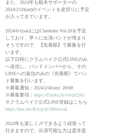
また、2024年も栃木サポーターの
2024/2/10(sat)のイベントを皮切りに予定
が入ってきています。
2024/6/1(sat)にはClambake Vol.26を予定
しており、早々に出演バンドが埋まり
そうですので、【先着順】で募集を行
います。
以下日時にクラムベイク公式LINEのみ
へ送信し、バンドメンバーから、その
LINEへの返信のみの《先着順》でバン
ド募集を行います。
※募集通知：2024/2/4(sun)  20:00
※募集要項：
https://d.kuku.lu/vavpf2j43
※クラムベイク公式LINE登録はこちら
https://line.me/R/ti/p/@390zwzdi
2024年も楽しく🎶できるよう頑張って
行きますので、出演可能な方は是非是